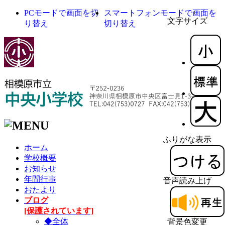
PCモードで画面を切
スマートフォンモードで画面を
文字サイズ
り替え
切り替え
ふりがな表示
ホーム
学校概要
お知らせ
年間行事
音声読み上げ
おたより
ブログ
[保護されています]
◆全体
背景色変更