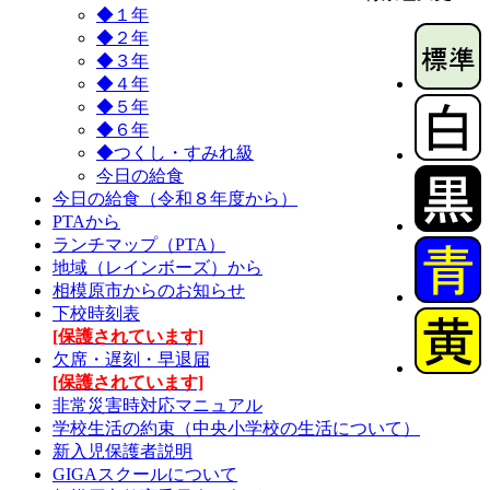
◆１年
◆２年
◆３年
◆４年
◆５年
◆６年
◆つくし・すみれ級
今日の給食
今日の給食（令和８年度から）
PTAから
ランチマップ（PTA）
地域（レインボーズ）から
相模原市からのお知らせ
下校時刻表
[保護されています]
欠席・遅刻・早退届
[保護されています]
非常災害時対応マニュアル
学校生活の約束（中央小学校の生活について）
新入児保護者説明
GIGAスクールについて