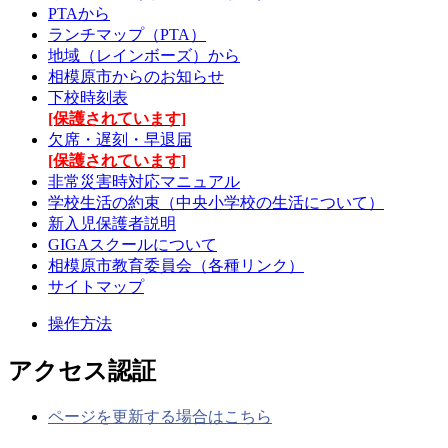
PTAから
ランチマップ（PTA）
地域（レインボーズ）から
相模原市からのお知らせ
下校時刻表
[保護されています]
欠席・遅刻・早退届
[保護されています]
非常災害時対応マニュアル
学校生活の約束（中央小学校の生活について）
新入児保護者説明
GIGAスクールについて
相模原市教育委員会（各種リンク）
サイトマップ
操作方法
アクセス認証
ページを更新する場合はこちら