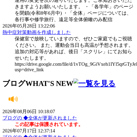
運用の変更を次の通りいたします。ご承知おきいただ
きますようお願いいたします。 ・「各学年」のページ
を閉鎖(令和8年6月中) ・「全体」ページについては、
各行事や修学旅行、遠足等全体俯瞰のみ配信
2026年05月28日 13:22:06
熱中症対策動画を作成しました
保健室で放映していますので、ぜひご家庭でもご視聴
ください。 また、運動会当日も高温が予想されます。
追加の対応等があれば、後日「スクリレ」にてお知ら
せいたします。
https://drive.google.com/file/d/1vTOg_9GiVxeh1IYl5qrGTy
usp=drive_link
ブログ
WHAT'S NEW
2026年08月06日 10:18:07
ブログの ◆全体が更新されました
この記事は保護されています。
2026年07月17日 12:37:14