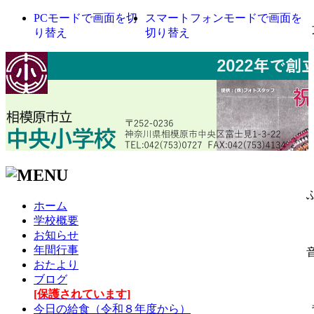
PCモードで画面を切
スマートフォンモードで画面を
り替え
切り替え
ホーム
学校概要
お知らせ
年間行事
おたより
ブログ
[保護されています]
今日の給食（令和８年度から）