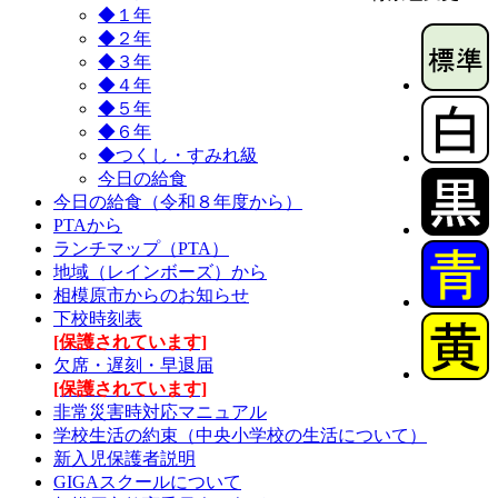
◆１年
◆２年
◆３年
◆４年
◆５年
◆６年
◆つくし・すみれ級
今日の給食
今日の給食（令和８年度から）
PTAから
ランチマップ（PTA）
地域（レインボーズ）から
相模原市からのお知らせ
下校時刻表
[保護されています]
欠席・遅刻・早退届
[保護されています]
非常災害時対応マニュアル
学校生活の約束（中央小学校の生活について）
新入児保護者説明
GIGAスクールについて