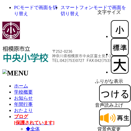
PCモードで画面を切
スマートフォンモードで画面を
文字サイズ
り替え
切り替え
ふりがな表示
ホーム
学校概要
お知らせ
年間行事
音声読み上げ
おたより
ブログ
[保護されています]
◆全体
背景色変更