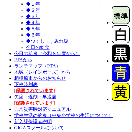
◆１年
◆２年
◆３年
◆４年
◆５年
◆６年
◆つくし・すみれ級
今日の給食
今日の給食（令和８年度から）
PTAから
ランチマップ（PTA）
地域（レインボーズ）から
相模原市からのお知らせ
下校時刻表
[保護されています]
欠席・遅刻・早退届
[保護されています]
非常災害時対応マニュアル
学校生活の約束（中央小学校の生活について）
新入児保護者説明
GIGAスクールについて