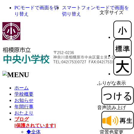
PCモードで画面を切
スマートフォンモードで画面を
文字サイズ
り替え
切り替え
ふりがな表示
ホーム
学校概要
お知らせ
年間行事
音声読み上げ
おたより
ブログ
[保護されています]
◆全体
背景色変更