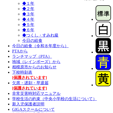
◆１年
◆２年
◆３年
◆４年
◆５年
◆６年
◆つくし・すみれ級
今日の給食
今日の給食（令和８年度から）
PTAから
ランチマップ（PTA）
地域（レインボーズ）から
相模原市からのお知らせ
下校時刻表
[保護されています]
欠席・遅刻・早退届
[保護されています]
非常災害時対応マニュアル
学校生活の約束（中央小学校の生活について）
新入児保護者説明
GIGAスクールについて