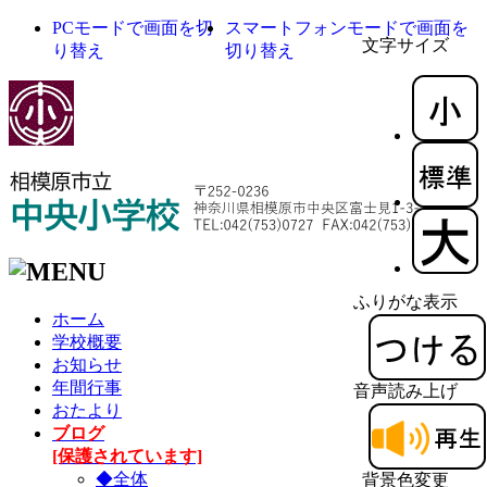
PCモードで画面を切
スマートフォンモードで画面を
文字サイズ
り替え
切り替え
ふりがな表示
ホーム
学校概要
お知らせ
年間行事
音声読み上げ
おたより
ブログ
[保護されています]
◆全体
背景色変更