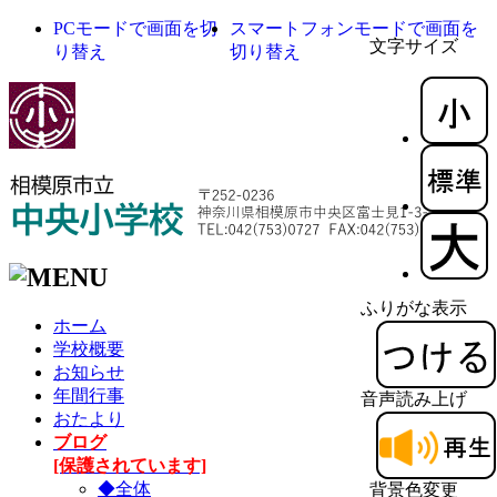
PCモードで画面を切
スマートフォンモードで画面を
文字サイズ
り替え
切り替え
ふりがな表示
ホーム
学校概要
お知らせ
年間行事
音声読み上げ
おたより
ブログ
[保護されています]
◆全体
背景色変更