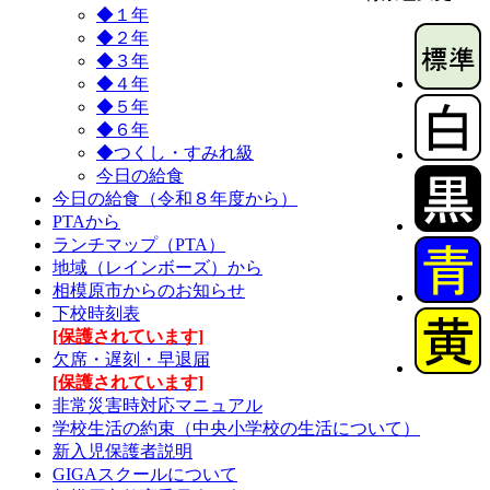
◆１年
◆２年
◆３年
◆４年
◆５年
◆６年
◆つくし・すみれ級
今日の給食
今日の給食（令和８年度から）
PTAから
ランチマップ（PTA）
地域（レインボーズ）から
相模原市からのお知らせ
下校時刻表
[保護されています]
欠席・遅刻・早退届
[保護されています]
非常災害時対応マニュアル
学校生活の約束（中央小学校の生活について）
新入児保護者説明
GIGAスクールについて