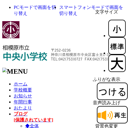
PCモードで画面を切
スマートフォンモードで画面を
文字サイズ
り替え
切り替え
ふりがな表示
ホーム
学校概要
お知らせ
年間行事
音声読み上げ
おたより
ブログ
[保護されています]
◆全体
背景色変更