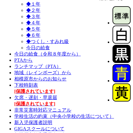
◆１年
◆２年
◆３年
◆４年
◆５年
◆６年
◆つくし・すみれ級
今日の給食
今日の給食（令和８年度から）
PTAから
ランチマップ（PTA）
地域（レインボーズ）から
相模原市からのお知らせ
下校時刻表
[保護されています]
欠席・遅刻・早退届
[保護されています]
非常災害時対応マニュアル
学校生活の約束（中央小学校の生活について）
新入児保護者説明
GIGAスクールについて