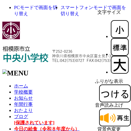
PCモードで画面を切
スマートフォンモードで画面を
文字サイズ
り替え
切り替え
ふりがな表示
ホーム
学校概要
お知らせ
年間行事
音声読み上げ
おたより
ブログ
[保護されています]
今日の給食（令和８年度から）
背景色変更