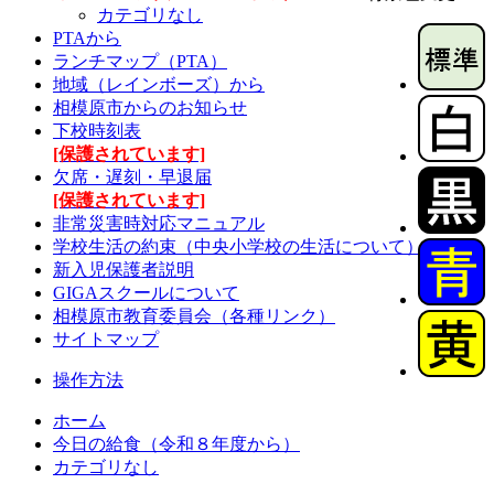
カテゴリなし
PTAから
ランチマップ（PTA）
地域（レインボーズ）から
相模原市からのお知らせ
下校時刻表
[保護されています]
欠席・遅刻・早退届
[保護されています]
非常災害時対応マニュアル
学校生活の約束（中央小学校の生活について）
新入児保護者説明
GIGAスクールについて
相模原市教育委員会（各種リンク）
サイトマップ
操作方法
ホーム
今日の給食（令和８年度から）
カテゴリなし