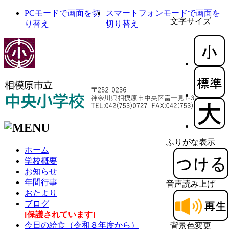
PCモードで画面を切
スマートフォンモードで画面を
文字サイズ
り替え
切り替え
ふりがな表示
ホーム
学校概要
お知らせ
年間行事
音声読み上げ
おたより
ブログ
[保護されています]
今日の給食（令和８年度から）
背景色変更