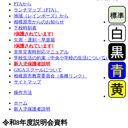
PTAから
ランチマップ（PTA）
地域（レインボーズ）から
相模原市からのお知らせ
下校時刻表
[保護されています]
欠席・遅刻・早退届
[保護されています]
非常災害時対応マニュアル
学校生活の約束（中央小学校の生活について）
新入児保護者説明
GIGAスクールについて
相模原市教育委員会（各種リンク）
サイトマップ
操作方法
ホーム
新入児保護者説明
令和8年度説明会資料