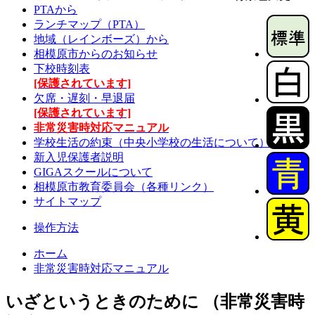
PTAから
ランチマップ（PTA）
地域（レインボーズ）から
相模原市からのお知らせ
下校時刻表
[保護されています]
欠席・遅刻・早退届
[保護されています]
非常災害時対応マニュアル
学校生活の約束（中央小学校の生活について）
新入児保護者説明
GIGAスクールについて
相模原市教育委員会（各種リンク）
サイトマップ
操作方法
ホーム
非常災害時対応マニュアル
いざというときのために （非常災害時