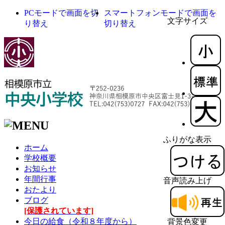
PCモードで画面を切
スマートフォンモードで画面を
文字サイズ
り替え
切り替え
ふりがな表示
ホーム
学校概要
お知らせ
年間行事
音声読み上げ
おたより
ブログ
[保護されています]
今日の給食（令和８年度から）
背景色変更