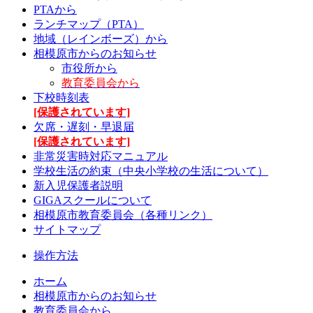
PTAから
ランチマップ（PTA）
地域（レインボーズ）から
相模原市からのお知らせ
市役所から
教育委員会から
下校時刻表
[保護されています]
欠席・遅刻・早退届
[保護されています]
非常災害時対応マニュアル
学校生活の約束（中央小学校の生活について）
新入児保護者説明
GIGAスクールについて
相模原市教育委員会（各種リンク）
サイトマップ
操作方法
ホーム
相模原市からのお知らせ
教育委員会から