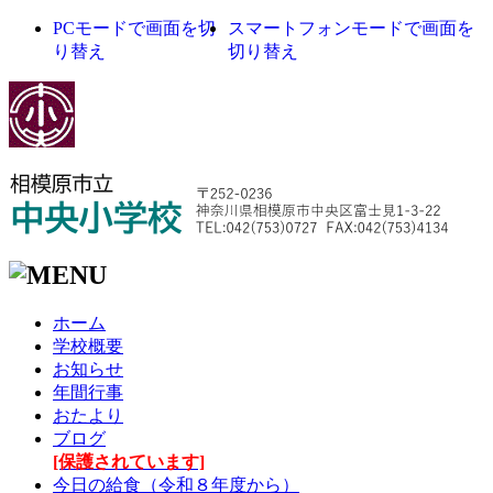
PCモードで画面を切
スマートフォンモードで画面を
り替え
切り替え
ホーム
学校概要
お知らせ
年間行事
おたより
ブログ
[保護されています]
今日の給食（令和８年度から）