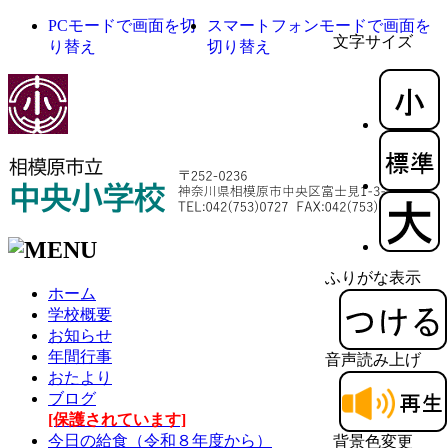
PCモードで画面を切
スマートフォンモードで画面を
文字サイズ
り替え
切り替え
ふりがな表示
ホーム
学校概要
お知らせ
年間行事
音声読み上げ
おたより
ブログ
[保護されています]
今日の給食（令和８年度から）
背景色変更