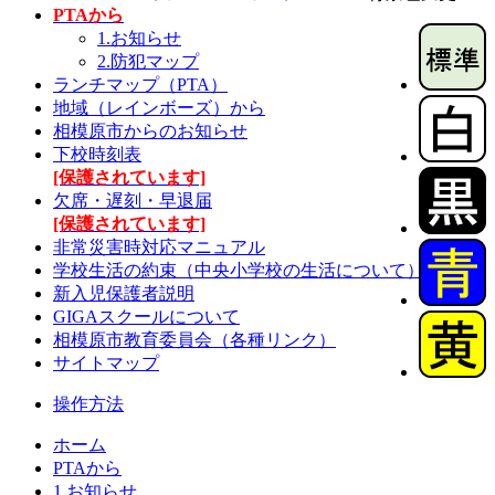
PTAから
1.お知らせ
2.防犯マップ
ランチマップ（PTA）
地域（レインボーズ）から
相模原市からのお知らせ
下校時刻表
[保護されています]
欠席・遅刻・早退届
[保護されています]
非常災害時対応マニュアル
学校生活の約束（中央小学校の生活について）
新入児保護者説明
GIGAスクールについて
相模原市教育委員会（各種リンク）
サイトマップ
操作方法
ホーム
PTAから
1.お知らせ