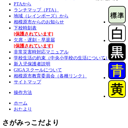
PTAから
ランチマップ（PTA）
地域（レインボーズ）から
相模原市からのお知らせ
下校時刻表
[保護されています]
欠席・遅刻・早退届
[保護されています]
非常災害時対応マニュアル
学校生活の約束（中央小学校の生活について）
新入児保護者説明
GIGAスクールについて
相模原市教育委員会（各種リンク）
サイトマップ
操作方法
ホーム
おたより
さがみっこだより